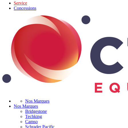
Service
Concessions
Nos Marques
Nos Marques
Bridgestone
Techking
Camso
Schrader Pacific