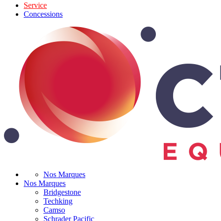
Service
Concessions
Nos Marques
Nos Marques
Bridgestone
Techking
Camso
Schrader Pacific