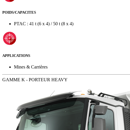
POIDS/CAPACITES
PTAC : 41 t (6 x 4) / 50 t (8 x 4)
APPLICATIONS
Mines & Carrières
GAMME K - PORTEUR HEAVY