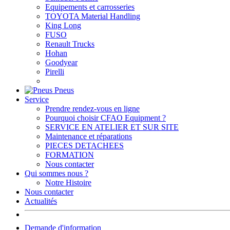
Equipements et carrosseries
TOYOTA Material Handling
King Long
FUSO
Renault Trucks
Hohan
Goodyear
Pirelli
Pneus
Service
Prendre rendez-vous en ligne
Pourquoi choisir CFAO Equipment ?
SERVICE EN ATELIER ET SUR SITE
Maintenance et réparations
PIECES DETACHEES
FORMATION
Nous contacter
Qui sommes nous ?
Notre Histoire
Nous contacter
Actualités
Demande d'information