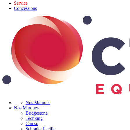
Service
Concessions
Nos Marques
Nos Marques
Bridgestone
Techking
Camso
Schrader Pacific